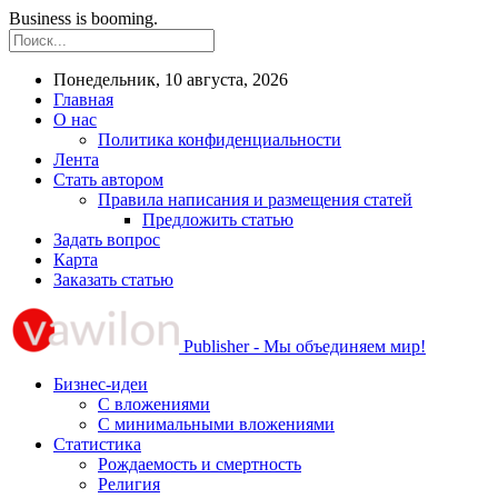
Business is booming.
Понедельник, 10 августа, 2026
Главная
О нас
Политика конфиденциальности
Лента
Стать автором
Правила написания и размещения статей
Предложить статью
Задать вопрос
Карта
Заказать статью
Publisher - Мы объединяем мир!
Бизнес-идеи
С вложениями
С минимальными вложениями
Статистика
Рождаемость и смертность
Религия