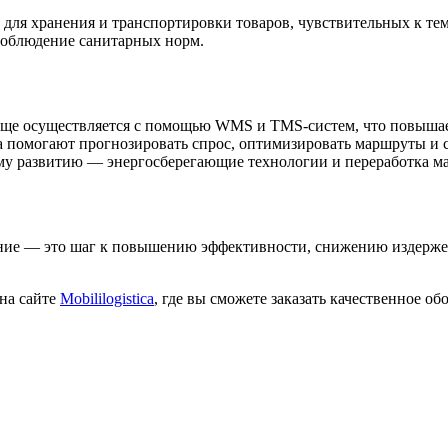
для хранения и транспортировки товаров, чувствительных к те
соблюдение санитарных норм.
аще осуществляется с помощью WMS и TMS-систем, что повышает
a помогают прогнозировать спрос, оптимизировать маршруты и 
у развитию — энергосберегающие технологии и переработка мат
ание — это шаг к повышению эффективности, снижению издерже
 на сайте
Mobililogistica
, где вы сможете заказать качественное о