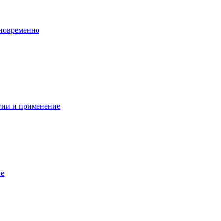
дновременно
гии и применение
ие