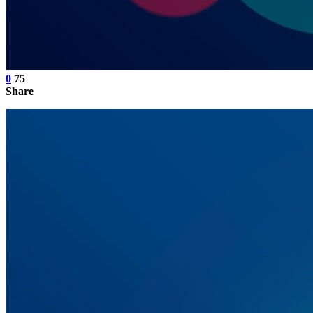
0
75
Share