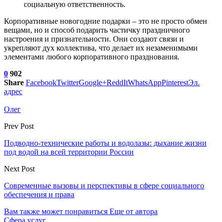
социальную ответственность.
Корпоративные новогодние подарки – это не просто обмен
вещами, но и способ подарить частичку праздничного
настроения и признательности. Они создают связи и
укрепляют дух коллектива, что делает их незаменимыми
элементами любого корпоративного празднования.
0
902
Share
Facebook
Twitter
Google+
ReddIt
WhatsApp
Pinterest
Эл.
адрес
Олег
Prev Post
Подводно-технические работы и водолазы: дыхание жизни
под водой на всей территории России
Next Post
Современные вызовы и перспективы в сфере социального
обеспечения и права
Вам также может понравиться
Еще от автора
Сфера услуг