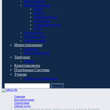
Кредитование
Налогообложение
ЕНВД
Налоги
Общие вопросы
Отчётность
Страховые взносы
УСН
Оплата труда
Страховое дело
Ценные бумаги
Инвестирование
Стартапы
Фондовый рынок
Трейдинг
Форекс
Криптовалюты
Платёжные Системы
Туризм
Туризм и путешествия
Главная
Без категории
Статистика
Сфера услуг
Квартиры с видом на Неву: жизнь у воды в элитном формате