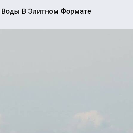
У Воды В Элитном Формате