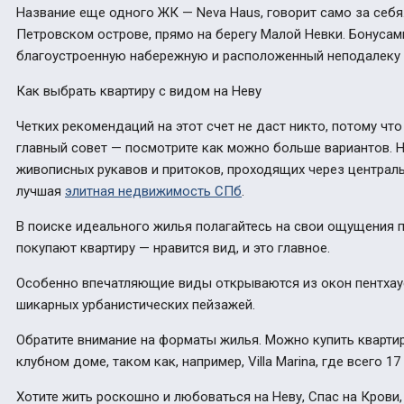
Название еще одного ЖК — Neva Hаus, говорит само за себя
Петровском острове, прямо на берегу Малой Невки. Бонуса
благоустроенную набережную и расположенный неподалеку 
Как выбрать квартиру с видом на Неву
Четких рекомендаций на этот счет не даст никто, потому чт
главный совет — посмотрите как можно больше вариантов. Н
живописных рукавов и притоков, проходящих через централь
лучшая
элитная недвижимость СПб
.
В поиске идеального жилья полагайтесь на свои ощущения п
покупают квартиру — нравится вид, и это главное.
Особенно впечатляющие виды открываются из окон пентхаус
шикарных урбанистических пейзажей.
Обратите внимание на форматы жилья. Можно купить квартир
клубном доме, таком как, например, Villa Marina, где всего 17
Хотите жить роскошно и любоваться на Неву, Спас на Крови