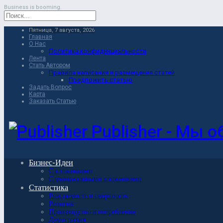
Business is booming.
Пятница, 7 августа, 2026
Главная
О Нас
Политика конфиденциальности
Лента
Стать Автором
Правила написания и размещения статей
Предложить статью
Задать Вопрос
Карта
Заказать Статью
Publisher - Мы 
Бизнес-Идеи
С вложениями
С минимальными вложениями
Статистика
Рождаемость и смертность
Религия
Производство и потребление
Демография