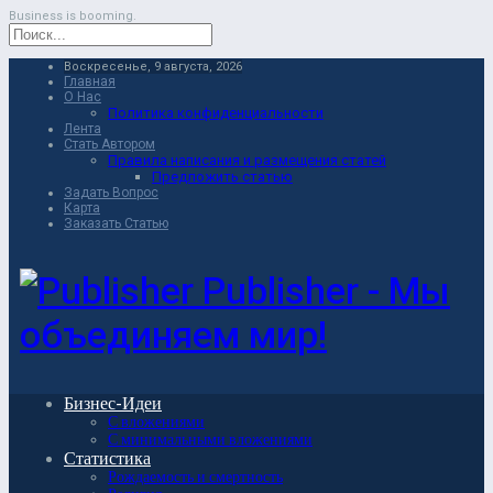
Business is booming.
Воскресенье, 9 августа, 2026
Главная
О Нас
Политика конфиденциальности
Лента
Стать Автором
Правила написания и размещения статей
Предложить статью
Задать Вопрос
Карта
Заказать Статью
Publisher - Мы
объединяем мир!
Бизнес-Идеи
С вложениями
С минимальными вложениями
Статистика
Рождаемость и смертность