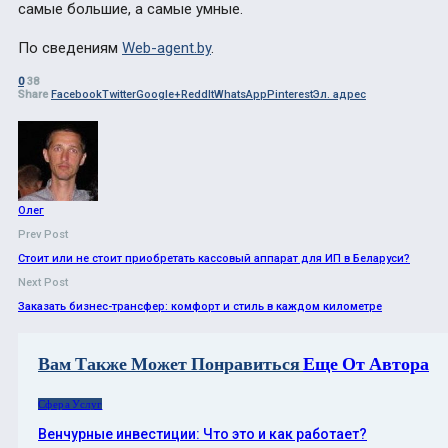
самые большие, а самые умные.
По сведениям
Web-agent.by
.
0
38
Share
Facebook
Twitter
Google+
ReddIt
WhatsApp
Pinterest
Эл. адрес
Олег
Prev Post
Стоит или не стоит приобретать кассовый аппарат для ИП в Беларуси?
Next Post
Заказать бизнес-трансфер: комфорт и стиль в каждом километре
Вам Также Может Понравиться
Еще От Автора
Сфера Услуг
Венчурные инвестиции: Что это и как работает?