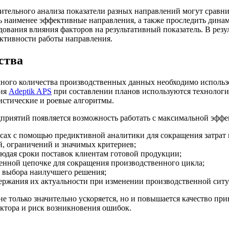
тельного анализа показатели разных направлений могут сравни
ь наименее эффективные направления, а также проследить динам
вания влияния факторов на результативный показатель. В резу
ктивности работы направления.
ства
ного количества производственных данных необходимо использ
ния
Adeptik APS
при составлении планов используются технологи
истические и роевые алгоритмы.
приятий появляется возможность работать с максимальной эффе
сах с помощью предиктивной аналитики для сокращения затрат 
й, ограничений и значимых критериев;
юдая сроки поставок клиентам готовой продукции;
нной цепочке для сокращения производственного цикла;
я выбора наилучшего решения;
держания их актуальности при изменении производственной сит
е только значительно ускоряется, но и повышается качество пр
ктора и риск возникновения ошибок.