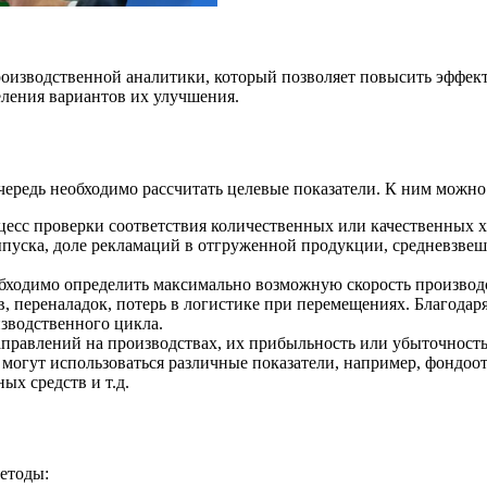
изводственной аналитики, который позволяет повысить эффекти
еления вариантов их улучшения.
чередь необходимо рассчитать целевые показатели. К ним можно
оцесс проверки соответствия количественных или качественных
ыпуска, доле рекламаций в отгруженной продукции, средневзвеш
еобходимо определить максимально возможную скорость произво
 переналадок, потерь в логистике при перемещениях. Благодар
зводственного цикла.
аправлений на производствах, их прибыльность или убыточнос
 могут использоваться различные показатели, например, фондоот
х средств и т.д.
етоды: