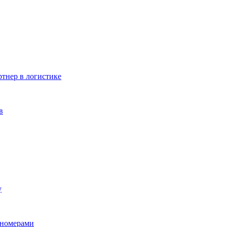
тнер в логистике
в
у
 номерами