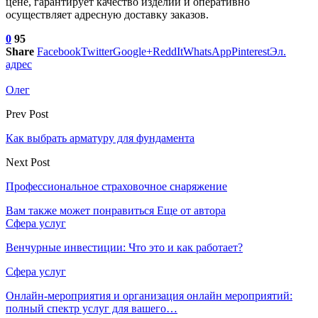
цене, гарантирует качество изделий и оперативно
осуществляет адресную доставку заказов.
0
95
Share
Facebook
Twitter
Google+
ReddIt
WhatsApp
Pinterest
Эл.
адрес
Олег
Prev Post
Как выбрать арматуру для фундамента
Next Post
Профессиональное страховочное снаряжение
Вам также может понравиться
Еще от автора
Сфера услуг
Венчурные инвестиции: Что это и как работает?
Сфера услуг
Онлайн-мероприятия и организация онлайн мероприятий:
полный спектр услуг для вашего…