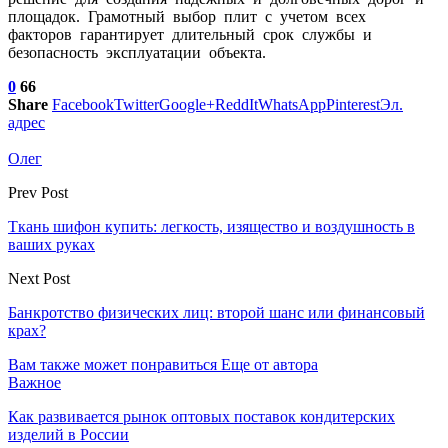
площадок. Грамотный выбор плит с учетом всех
факторов гарантирует длительный срок службы и
безопасность эксплуатации объекта.
0
66
Share
Facebook
Twitter
Google+
ReddIt
WhatsApp
Pinterest
Эл.
адрес
Олег
Prev Post
Ткань шифон купить: легкость, изящество и воздушность в
ваших руках
Next Post
Банкротство физических лиц: второй шанс или финансовый
крах?
Вам также может понравиться
Еще от автора
Важное
Как развивается рынок оптовых поставок кондитерских
изделий в России