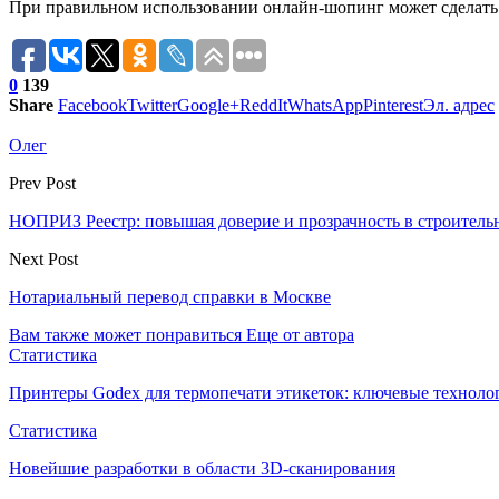
При правильном использовании онлайн-шопинг может сделать 
0
139
Share
Facebook
Twitter
Google+
ReddIt
WhatsApp
Pinterest
Эл. адрес
Олег
Prev Post
НОПРИЗ Реестр: повышая доверие и прозрачность в строитель
Next Post
Нотариальный перевод справки в Москве
Вам также может понравиться
Еще от автора
Статистика
Принтеры Godex для термопечати этикеток: ключевые техноло
Статистика
Новейшие разработки в области 3D-сканирования