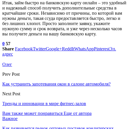
Итак, займ быстро на банковскую карту онлайн – это удобный
и надежный способ получить дополнительные средства в
кратчайшие сроки. Независимо от причины, по которой вам
нужны деньги, такая ссуда предоставляется быстро, легко и
без лишних хлопот. Просто заполните заявку, укажите
нужную сумму и срок возврата, и уже через несколько часов
вы получите деньги на вашу банковскую карту.
0
57
Share
Facebook
Twitter
Google+
ReddIt
WhatsApp
Pinterest
Эл.
адрес
Олег
Prev Post
Как устранить запотевания окон в салоне автомобиля?
Next Post
Тренды и инновации в мире фитнес-залов
Вам также может понравиться
Еще от автора
Важное
Как развивается рынок оптовых поставок кондитерских