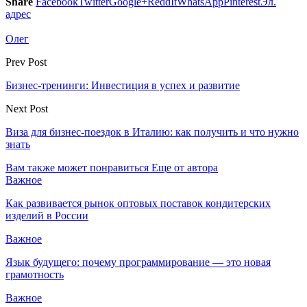
Share
Facebook
Twitter
Google+
ReddIt
WhatsApp
Pinterest
Эл.
адрес
Олег
Prev Post
Бизнес-тренинги: Инвестиция в успех и развитие
Next Post
Виза для бизнес-поездок в Италию: как получить и что нужно
знать
Вам также может понравиться
Еще от автора
Важное
Как развивается рынок оптовых поставок кондитерских
изделий в России
Важное
Язык будущего: почему программирование — это новая
грамотность
Важное