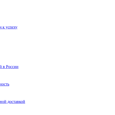
ч к успеху
й в России
ность
нной доставкой