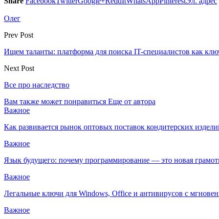
Share
Facebook
Twitter
Google+
ReddIt
WhatsApp
Pinterest
Эл. адрес
Олег
Prev Post
Ищем таланты: платформа для поиска IT-специалистов как клю
Next Post
Все про наследство
Вам также может понравиться
Еще от автора
Важное
Как развивается рынок оптовых поставок кондитерских издели
Важное
Язык будущего: почему программирование — это новая грамот
Важное
Легальные ключи для Windows, Office и антивирусов с мгнове
Важное