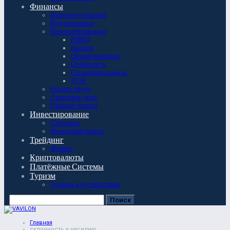
Финансы
Интернет банкинг
Кредитование
Налогообложение
ЕНВД
Налоги
Общие вопросы
Отчётность
Страховые взносы
УСН
Оплата труда
Страховое дело
Ценные бумаги
Инвестирование
Стартапы
Фондовый рынок
Трейдинг
Форекс
Криптовалюты
Платёжные Системы
Туризм
Туризм и путешествия
Главная
склонность к насилию