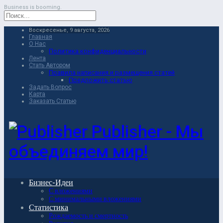
Business is booming.
Воскресенье, 9 августа, 2026
Главная
О Нас
Политика конфиденциальности
Лента
Стать Автором
Правила написания и размещения статей
Предложить статью
Задать Вопрос
Карта
Заказать Статью
Publisher - Мы
объединяем мир!
Бизнес-Идеи
С вложениями
С минимальными вложениями
Статистика
Рождаемость и смертность