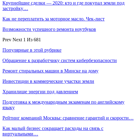
Крупнейшие сделки — 2020: кто и где покупал земли под
застройку…
Как не переплатить за моторное масло. Чек-лист
Возможности успешного ремонта ноутбуков
Prev
Next
1 Из 681
Популярные в этой рубрике
Обращение к разработчику систем кибербезопасности
Ремонт стиральных машин в Минске на дому
Инвестиции в коммерческие участки земли
Хранилище энергии под давлением
Подготовка к международным экзаменам по английскому
языку
Рейтинг компаний Москвы: сравнение гарантий и скорости…
Как малый бизнес сокращает расходы на связь с
виртуальными…