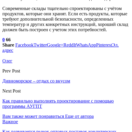
Современные склады тщательно спроектированы с учётом
продуктов, которые они хранят. Если есть продукты, которые
требуют дополнительной безопасности, определенных
температур и других конкретных инструкций, хороший склад
должен быть построен с учетом этих потребностей.
0
66
Share
Facebook
Twitter
Google+
ReddIt
WhatsApp
Pinterest
Эл.
адрес
Олег
Prev Post
Дивноморское – отдых со вкусом
Next Post
Как правильно выполнять проектирование с помощью
программы АУГПТ
Вам также может понравиться
Еще от автора
Важное
Как развивается рынок оптовых поставок кондитерских