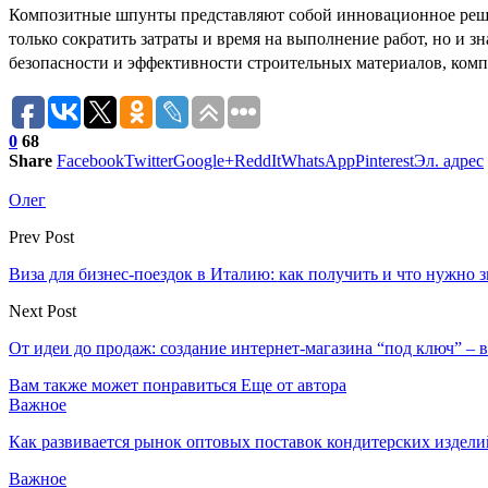
Композитные шпунты представляют собой инновационное решение
только сократить затраты и время на выполнение работ, но и 
безопасности и эффективности строительных материалов, ком
0
68
Share
Facebook
Twitter
Google+
ReddIt
WhatsApp
Pinterest
Эл. адрес
Олег
Prev Post
Виза для бизнес-поездок в Италию: как получить и что нужно з
Next Post
От идеи до продаж: создание интернет-магазина “под ключ” – 
Вам также может понравиться
Еще от автора
Важное
Как развивается рынок оптовых поставок кондитерских издели
Важное